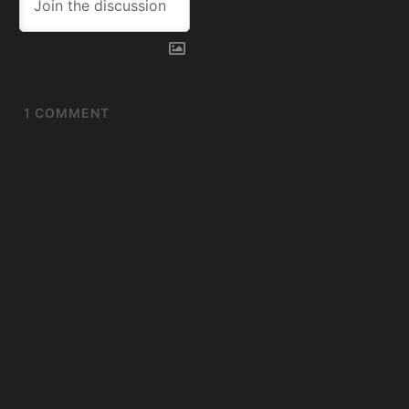
1
COMMENT
Oldest
Willson Contreras
ilusiona a los Medias
Rojas de Boston con su
estelar nivel en el
Spring Training
5 months ago
[…] TAMBIÉN PUEDES
LEER: Telasco Segovia,
decisivo con gol y 2
asistencias para Inter