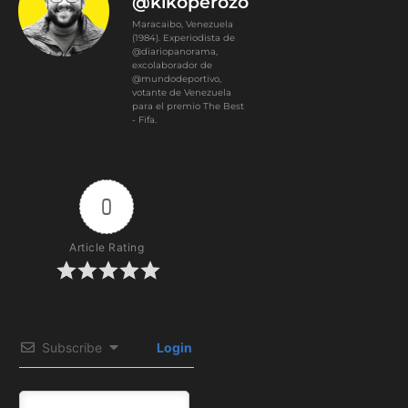
@kikoperozo
Maracaibo, Venezuela
(1984). Experiodista de
@diariopanorama,
excolaborador de
@mundodeportivo,
votante de Venezuela
para el premio The Best
- Fifa.
0
Article Rating
Subscribe
Login