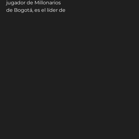
jugador de Millonarios
de Bogotá, es el líder de
la nueva generación,
tras alcanzar en 2017 el
subcampeonato
mundial sub 20,
también con Dudamel
como técnico.
Kiko Perozo -
@kikoperozo
Maracaibo, Venezuela
(1984). Experiodista de
@diariopanorama,
excolaborador de
@mundodeportivo,
votante de Venezuela
para el premio The Best
- Fifa.