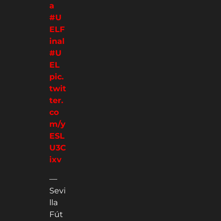
a
#U
ELF
inal
#U
EL
pic.
twit
ter.
co
m/y
ESL
U3C
ixv
—
Sevi
lla
Fút