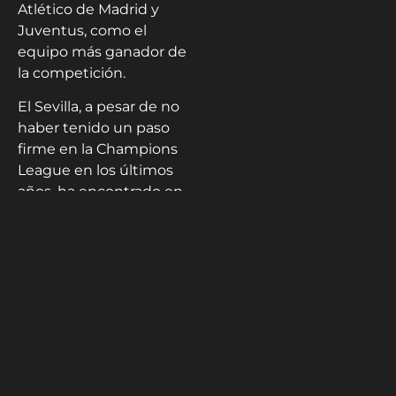
Atlético de Madrid y
Juventus, como el
equipo más ganador de
la competición.
El Sevilla, a pesar de no
haber tenido un paso
firme en la Champions
League en los últimos
años, ha encontrado en
la Europa League la
manera de hacerse un
nombre en el
continente europeo. Se
ha ganado ser el Real
Madrid de la Europa
League.
Lopetegui
logra sacarse
la espina después de