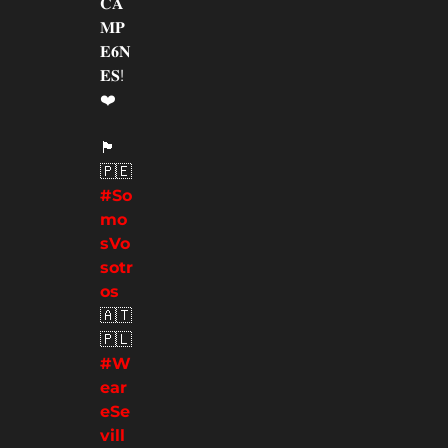
𝐂𝐀
𝐌𝐏
𝐄𝟔𝐍
𝐄𝐒!
❤️
🏴󠁧󠁢󠁥󠁮󠁧󠁿
🇵🇪
#So
mo
sVo
sotr
os
🇦🇹
🇵🇱
#W
ear
eSe
vill