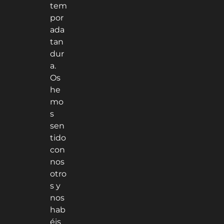
tem
por
ada
tan
dur
a.
Os
he
mo
s
sen
tido
con
nos
otro
s y
nos
hab
éis