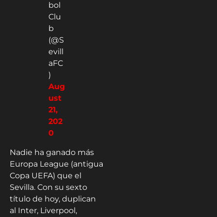
bol
Clu
b
(@S
evill
aFC
)
Aug
ust
21,
202
0
Nadie ha ganado más
Europa League (antigua
Copa UEFA) que el
Sevilla. Con su sexto
título de hoy, duplican
al Inter, Liverpool,