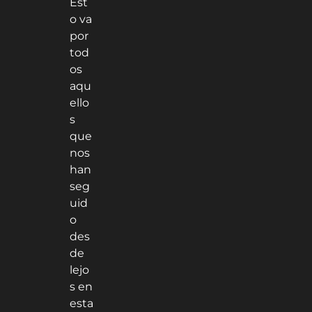
Est
o va
por
tod
os
aqu
ello
s
que
nos
han
seg
uid
o
des
de
lejo
s en
esta