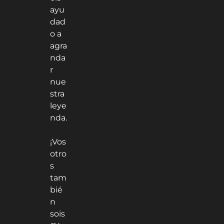
ayu
dad
o a
agra
nda
r
nue
stra
leye
nda.
¡Vos
otro
s
tam
bié
n
sois