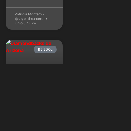
Patricia Montero -
@soypatimontero
junio 6, 2024
BEISBOL
Diamondbacks
de Arizona
barren a los
Dodgers y se
meten en la
Serie de
Campeonato