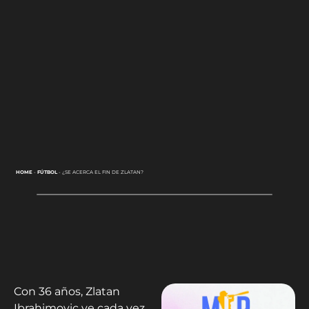
HOME
-
FÚTBOL
-
¿SE ACERCA EL FIN DE ZLATAN?
Con 36 años, Zlatan
Ibrahimovic ve cada vez