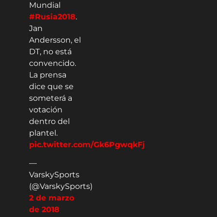
Mundial
#Rusia2018
.
Jan
Andersson, el
DT, no está
convencido.
La prensa
dice que se
someterá a
votación
dentro del
plantel.
pic.twitter.com/Gk6PgwqkFj
—
VarskySports
(@VarskySports)
2 de marzo
de 2018