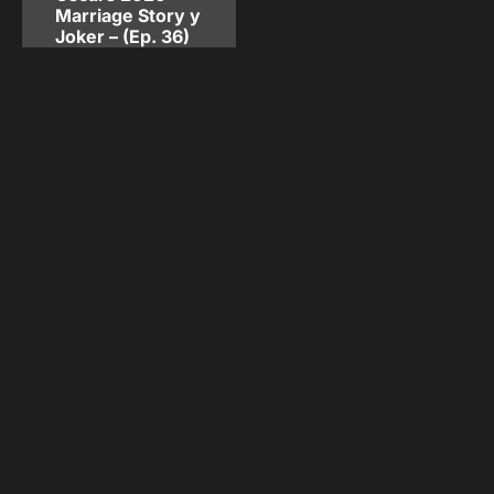
Marriage Story y
Joker – (Ep. 36)
A partir de este episodio
36, Nelson se une a
Santiago González, actor y
profesor de actuación y
Gabriel Valdivieso, actor,
parte del elenco de Carolay
por Venevisión y director
de teatro, para realizar la
previa de los Oscars 2020 y
analizar dos de las mejores
películas del año. Marriage
Nelson Pérez Esis
enero 13, 2020
FÚTBOL