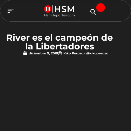
TEAM HSM
River es el campeón de
la Libertadores
diciembre 9, 2018
Kiko Perozo - @kikoperozo