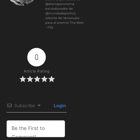
@diariopanorama,
excolaborador de
@mundodeportivo,
votante de Venezuela
para el premio The Best
- Fifa.
0
Article Rating
Subscribe
Login