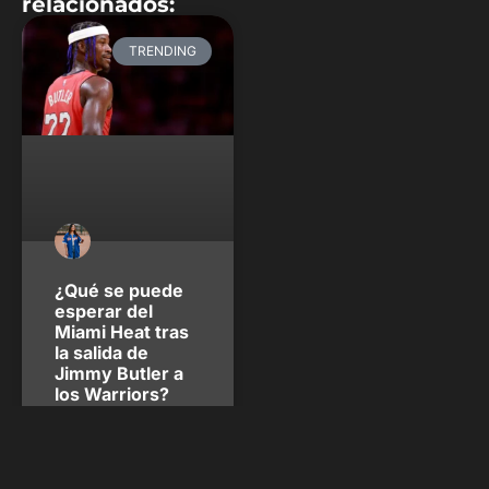
relacionados:
TRENDING
¿Qué se puede
esperar del
Miami Heat tras
la salida de
Jimmy Butler a
los Warriors?
Después de dos largos
meses, el Miami Heat se
despide de Jimmy Butler
luego de seis temporadas,
siendo ahora el nuevo