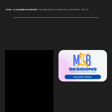
HOME
-
EL NOMBRE NO IMPORTA
-
RICHARD PÁEZ: EL PADRE DE LA VINOTINTO – (EP. 74)