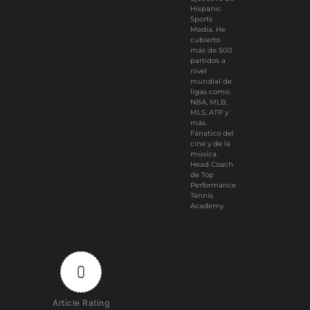
Hispanic
Sports
Media. He
cubierto
más de 500
partidos a
nivel
mundial de
ligas como:
NBA, MLB,
MLS, ATP y
más.
Fánatico del
cine y de la
música.
Head Coach
de Top
Performance
Tennis
Academy
0
Article Rating