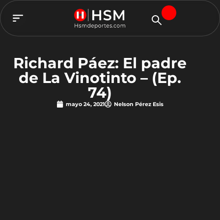
TEAM HSM
Richard Páez: El padre
de La Vinotinto – (Ep.
74)
mayo 24, 2021
Nelson Pérez Esis