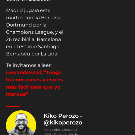
Madrid jugará este
martes contra Borussia
Dortmund por la
Champions League, y el
26 recibirá al Barcelona
en el estadio Santiago
Bernabéu por La Liga.
Te invitamos a leer:
Lewandowski: “Tengo
buenos pases y eso es
más fácil para que yo
marque”
Kiko Perozo -
@kikoperozo
Maracaibo, Venezuela
(1984). Experiodista de