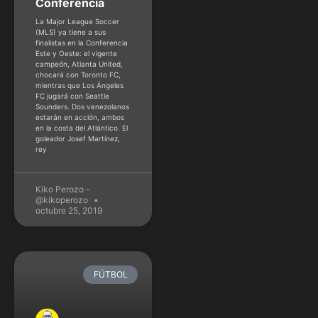
Conferencia
La Major League Soccer
(MLS) ya tiene a sus
finalistas en la Conferencia
Este y Oeste: el vigente
campeón, Atlanta United,
chocará con Toronto FC,
mientras que Los Ángeles
FC jugará con Seattle
Sounders. Dos venezolanos
estarán en acción, ambos
en la costa del Atlántico. El
goleador Josef Martínez,
rey
Kiko Perozo -
@kikoperozo
octubre 25, 2019
FÚTBOL