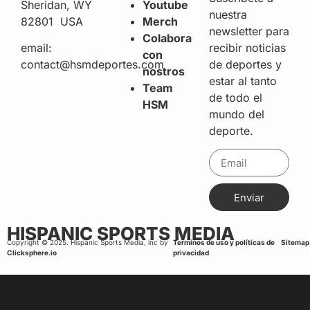
Sheridan, WY
Youtube
nuestra
82801 USA
Merch
newsletter para
Colabora
recibir noticias
email:
con
de deportes y
contact@hsmdeportes.com
nostros
estar al tanto
Team
de todo el
HSM
mundo del
deporte.
Enviar
HISPANIC SPORTS MEDIA
Copyright © 2025. Hispanic Sports Media, inc by
Terminos de uso y políticas de
Sitemap
Clicksphere.io
privacidad