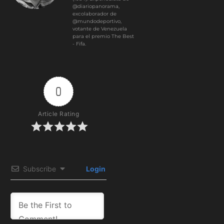
@diariopanorama,
excolaborador de
@mundodeportivo,
votante de Venezuela
para el premio The Best
- Fifa.
0
Article Rating
Subscribe
Login