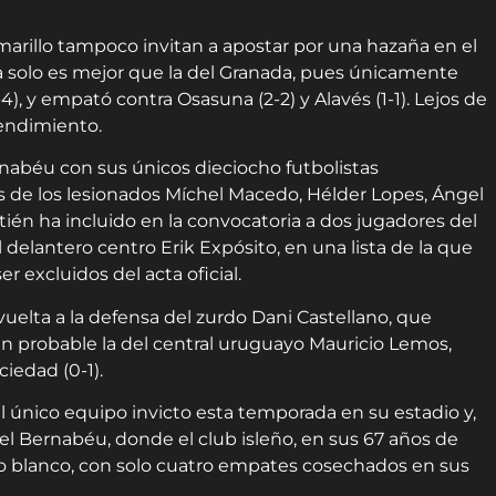
arillo tampoco invitan a apostar por una hazaña en el
sa solo es mejor que la del Granada, pues únicamente
4), y empató contra Osasuna (2-2) y Alavés (1-1). Lejos de
rendimiento.
nabéu con sus únicos dieciocho futbolistas
as de los lesionados Míchel Macedo, Hélder Lopes, Ángel
etién ha incluido en la convocatoria a dos jugadores del
 el delantero centro Erik Expósito, en una lista de la que
excluidos del acta oficial.
vuelta a la defensa del zurdo Dani Castellano, que
bién probable la del central uruguayo Mauricio Lemos,
iedad (0-1).
l único equipo invicto esta temporada en su estadio y,
l Bernabéu, donde el club isleño, en sus 67 años de
po blanco, con solo cuatro empates cosechados en sus