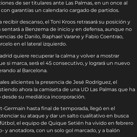
pciones de ser titulares ante Las Palmas, en un once al
 con garantías un calendario cargado de partidos.
recibir descanso, el Toni Kroos retrasará su posición y
a sentará a Benzema de inicio y en defensa, aunque no
sencias de Danilo, Raphael Varane y Fabio Coentrao,
elo en el lateral izquierdo.
adrid
quiere recuperar la calma y volver a mostrar
que si marca, será el 45 consecutivo, y logrará un nuevo
erando al Barcelona.
les alicientes la presencia de Jesé Rodríguez, el
istiendo ahora la camiseta de una UD Las Palmas que ha
o desde su mediática incorporación.
aint-Germain hasta final de temporada, llegó en el
tenciar su ataque y dar un salto cualitativo en busca
 fútbol, el equipo de Quique Setién ha vivido en febrero
- y anotadora, con un solo gol marcado, y a balón