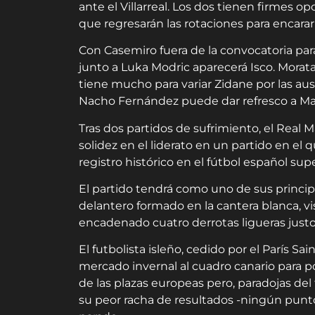
ante el Villarreal. Los dos tienen firmes o
que regresarán las rotaciones para encarar
Con Casemiro fuera de la convocatoria para 
junto a Luka Modric aparecerá Isco. Morat
tiene mucho para variar Zidane por las au
Nacho Fernández puede dar refresco a Marc
Tras dos partidos de sufrimiento, el
Real
M
solidez en el liderato en un partido en el 
registro histórico en el fútbol español sup
El partido tendrá como uno de sus principa
delantero formado en la cantera blanca, v
encadenado cuatro derrotas ligueras just
El futbolista isleño, cedido por el París S
mercado invernal al cuadro canario para po
de las plazas europeas pero, paradojas del
su peor racha de resultados -ningún punto