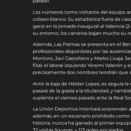
parado.
Los números como visitante del equipo am
coliseo blanco. Su estadística fuera de ca
ganó en la jornada inaugural al Valencia (2-
su entorno, los canarios bajan mucho su 
Además, Las Palmas se presenta en el Ber
profesionales disponibles por las ausenci
Montoro, Javi Castellano y Marko Livaja. S
filial, el lateral izquierdo Yéremi Valerón y
precisamente dos nombres tendrán que ser 
Ante la baja de Hélder Lopes, es segura la 
pasará de la grada a la titularidad, y tam
suplente el viernes pasado ante la
Real
Soc
La Unión Deportiva intentará sorprender a
además, en un escenario prohibido como e
historia, nunca ha ganado al primer equi
32 visitas ligueras, y 113 goles encajados.