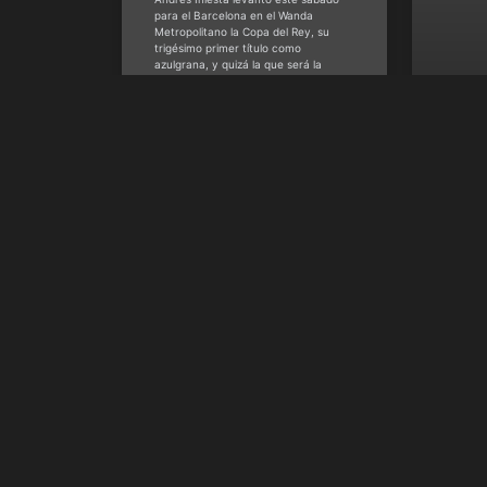
para el Barcelona en el Wanda
La L
Metropolitano la Copa del Rey, su
fech
trigésimo primer título como
azulgrana, y quizá la que será la
come
última Copa, ya que se espera que en
cron
breve anuncie que la temporada que
viene dejará el club catalán. Su
Las nor
destino está cantado que
en la ú
a verse 
la liga 
David 
@davi
HSM Staff
abril 21, 2018
noviem
Contacto
30 N Gould St Ste N Sheridan, WY 8280