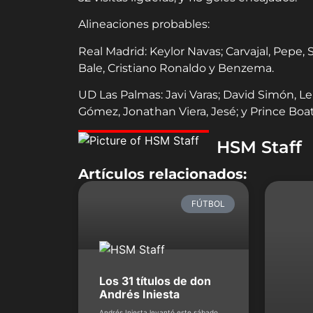
Alineaciones probables:
Real
Madrid
: Keylor Navas; Carvajal, Pepe,
Bale, Cristiano Ronaldo y Benzema.
UD Las Palmas: Javi Varas; David Simón, L
Gómez, Jonathan Viera, Jesé; y Prince Boa
HSM Staff
Artículos relacionados:
FÚTBOL
Los 31 títulos de don
Andrés Iniesta
Andrés Iniesta levantó este sábado