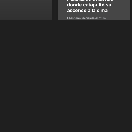
donde catapultó su
VBP confirma la
ascenso a la cima
a en la que se
nzará a usar el
El español defiende el título
conseguido en el 2022
ómetro
mativas impuestas por la MLB
ltima campaña ya comenzarán
reflejadas, en su totalidad, en
venezolana
Benítez -
dbedeportes
bre 26, 2023
Juan Sarcos
marzo 24, 2023
Quick Links
Que
1
Inicio
Susc