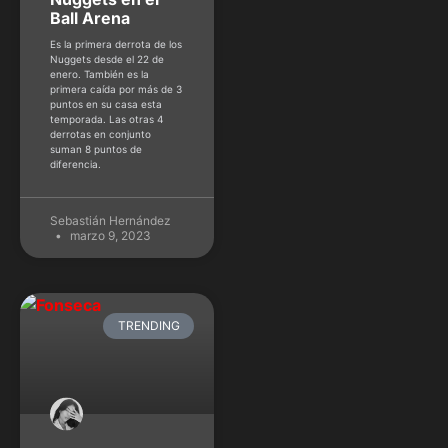
Ball Arena
Es la primera derrota de los
Nuggets desde el 22 de
enero. También es la
primera caída por más de 3
puntos en su casa esta
temporada. Las otras 4
derrotas en conjunto
suman 8 puntos de
diferencia.
Sebastián Hernández
marzo 9, 2023
TRENDING