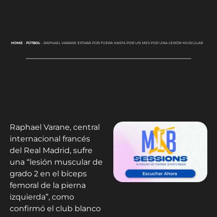
HOME
-
FÚTBOL
-
RAPHAEL VARANE ESTARÁ POR FUERA HASTA POR UN MES POR UNA LESIÓN MUSCULAR
Raphael Varane, central
internacional francés
del Real Madrid, sufre
una “lesión muscular de
grado 2 en el bíceps
femoral de la pierna
izquierda”, como
confirmó el club blanco