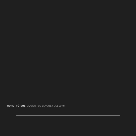
HOME
-
FÚTBOL
-
¿QUIÉN FUE EL VENEX DEL 2019?