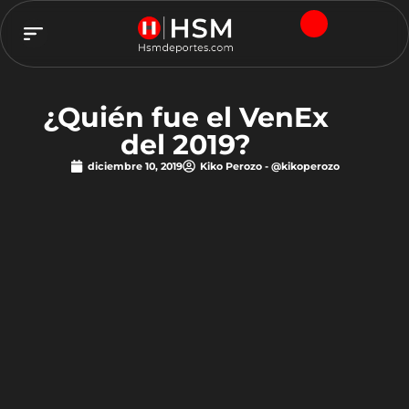
TEAM HSM
¿Quién fue el VenEx
del 2019?
diciembre 10, 2019
Kiko Perozo - @kikoperozo