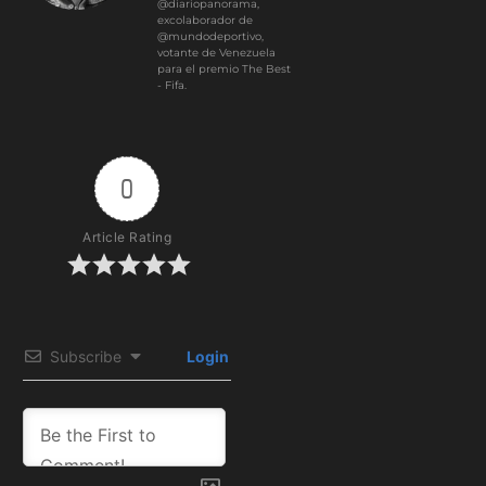
@diariopanorama,
excolaborador de
@mundodeportivo,
votante de Venezuela
para el premio The Best
- Fifa.
0
Article Rating
Subscribe
Login