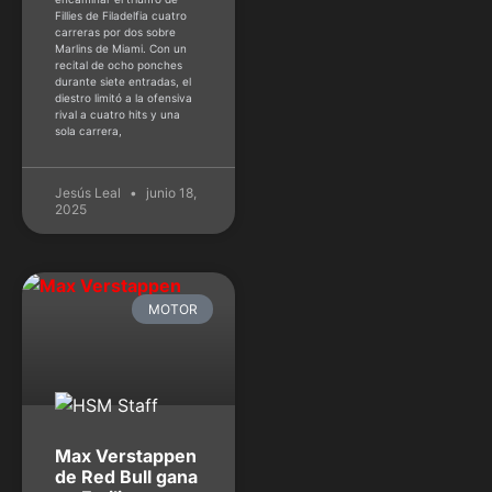
Fillies de Filadelfia cuatro
carreras por dos sobre
Marlins de Miami. Con un
recital de ocho ponches
durante siete entradas, el
diestro limitó a la ofensiva
rival a cuatro hits y una
sola carrera,
Jesús Leal
junio 18,
2025
MOTOR
Max Verstappen
de Red Bull gana