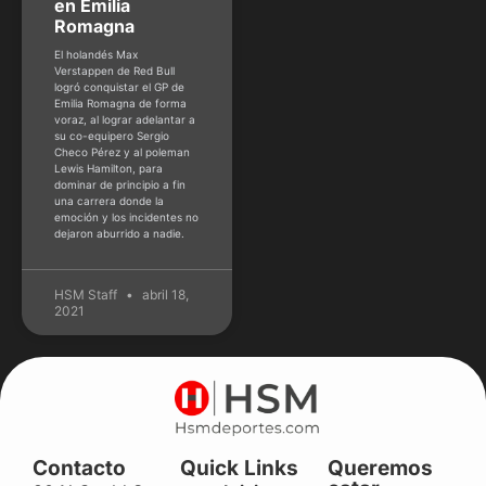
en Emilia
Romagna
El holandés Max
Verstappen de Red Bull
logró conquistar el GP de
Emilia Romagna de forma
voraz, al lograr adelantar a
su co-equipero Sergio
Checo Pérez y al poleman
Lewis Hamilton, para
dominar de principio a fin
una carrera donde la
emoción y los incidentes no
dejaron aburrido a nadie.
HSM Staff
abril 18,
2021
Contacto
Quick Links
Queremos