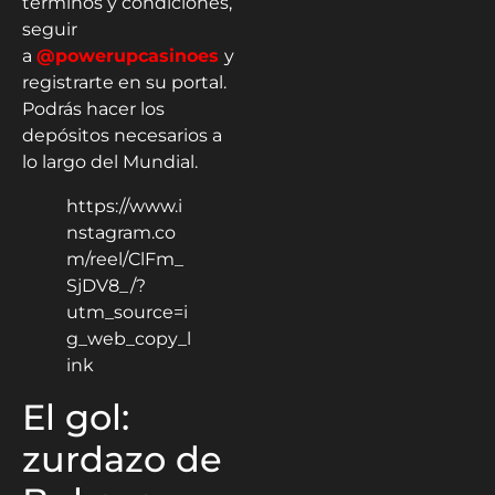
términos y condiciones,
seguir
a
@powerupcasinoes
y
registrarte en su portal.
Podrás hacer los
depósitos necesarios a
lo largo del Mundial.
https://www.i
nstagram.co
m/reel/ClFm_
SjDV8_/?
utm_source=i
g_web_copy_l
ink
El gol:
zurdazo de