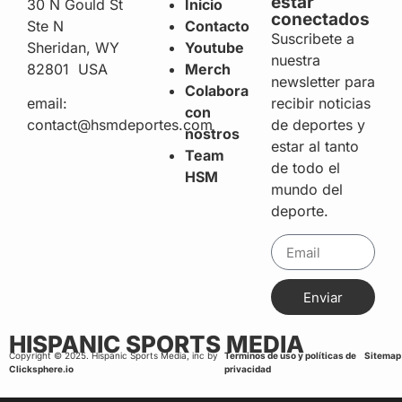
estar
30 N Gould St
Inicio
conectados
Ste N
Contacto
Suscribete a
Sheridan, WY
Youtube
nuestra
82801 USA
Merch
newsletter para
Colabora
recibir noticias
email:
con
de deportes y
contact@hsmdeportes.com
nostros
estar al tanto
Team
de todo el
HSM
mundo del
deporte.
Enviar
HISPANIC SPORTS MEDIA
Copyright © 2025. Hispanic Sports Media, inc by
Terminos de uso y políticas de
Sitemap
Clicksphere.io
privacidad