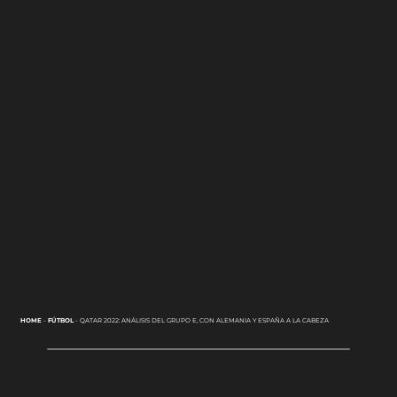
HOME
-
FÚTBOL
-
QATAR 2022: ANÁLISIS DEL GRUPO E, CON ALEMANIA Y ESPAÑA A LA CABEZA