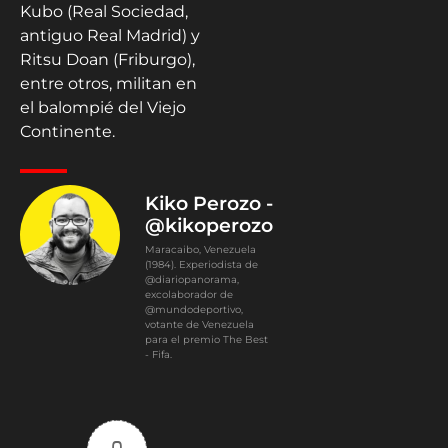
Kubo (Real Sociedad,
antiguo Real Madrid) y
Ritsu Doan (Friburgo),
entre otros, militan en
el balompié del Viejo
Continente.
Kiko Perozo -
@kikoperozo
Maracaibo, Venezuela
(1984). Experiodista de
@diariopanorama,
excolaborador de
@mundodeportivo,
votante de Venezuela
para el premio The Best
- Fifa.