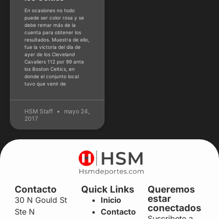
En ocasiones no todo
puede ser color rosa y se
debe remar más de la
cuenta para obtener los
resultados. Muestra de ello,
fue la victoria del día de
ayer de los Cleveland
Cavaliers 112 por 99 ante
los Boston Celtics, en
donde el conjunto local
tuvo que venir de
HSM Staff
mayo 24,
2017
Contacto
Quick Links
Queremos
estar
30 N Gould St
Inicio
conectados
Ste N
Contacto
Suscribete a