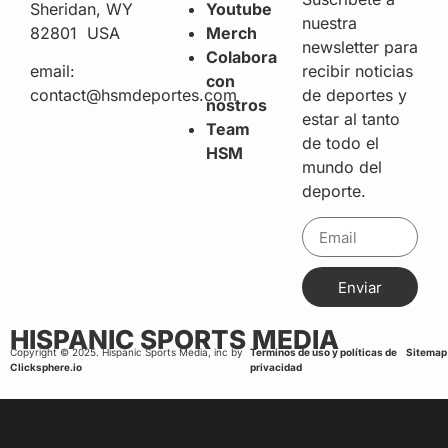
Sheridan, WY
Youtube
nuestra
82801 USA
Merch
newsletter para
Colabora
recibir noticias
email:
con
de deportes y
contact@hsmdeportes.com
nostros
estar al tanto
Team
de todo el
HSM
mundo del
deporte.
Enviar
HISPANIC SPORTS MEDIA
Copyright © 2025. Hispanic Sports Media, inc by
Terminos de uso y políticas de
Sitemap
Clicksphere.io
privacidad