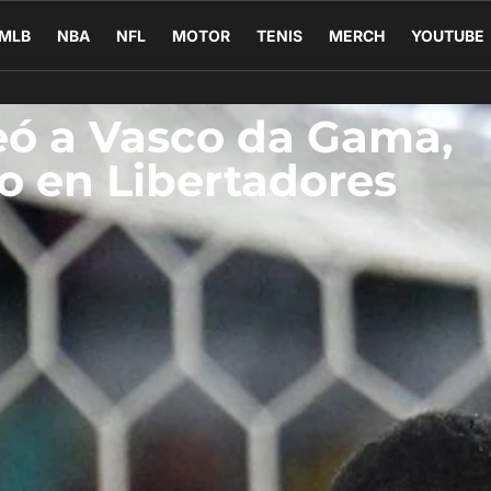
MLB
NBA
NFL
MOTOR
TENIS
MERCH
YOUTUBE
eó a Vasco da Gama,
o en Libertadores