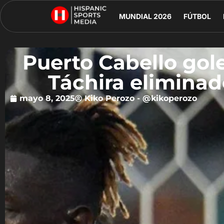
MUNDIAL 2026
FÚTBOL
Puerto Cabello gol
Táchira eliminad
mayo 8, 2025
Kiko Perozo - @kikoperozo