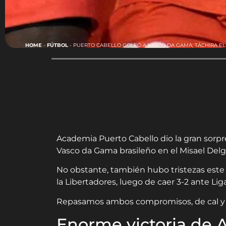
HOME
-
FÚTBOL
-
PUERTO CABELLO GOLEÓ A VASCO DA GAMA, TÁCHIRA E
Academia Puerto Cabello dio la gran sorpre
Vasco da Gama brasileño en el Misael Delga
No obstante, también hubo tristezas este 
la Libertadores, luego de caer 3-2 ante Li
Repasamos ambos compromisos, de cal y d
Enorme victoria de 