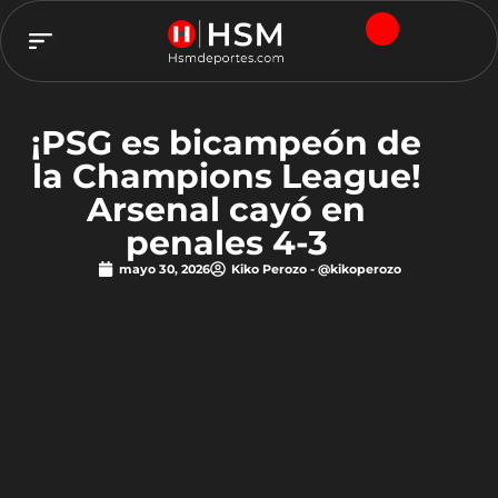
TEAM HSM
¡PSG es bicampeón de
la Champions League!
Arsenal cayó en
penales 4-3
mayo 30, 2026
Kiko Perozo - @kikoperozo