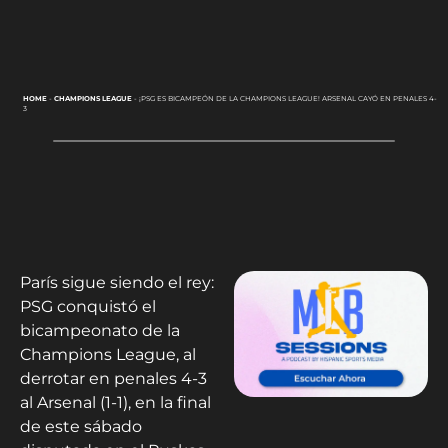
HOME
-
CHAMPIONS LEAGUE
-
¡PSG ES BICAMPEÓN DE LA CHAMPIONS LEAGUE! ARSENAL CAYÓ EN PENALES 4-
3
París sigue siendo el rey:
PSG conquistó el
bicampeonato de la
Champions League, al
derrotar en penales 4-3
al Arsenal (1-1), en la final
de este sábado