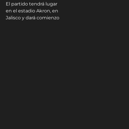
El partido tendrá lugar
en el estadio Akron, en
Jalisco y dará comienzo
a las 2:00h hora
española.
España busca ante
Uruguay certificar su
pase como primera de
grupo y confirmar que
está de vuelta como
favorita. Uruguay se
agarra al clavo ardiendo
para el pase de la
matemática con más fe
que realidad en la
posibilidad de
conseguir la victoria
ante España.