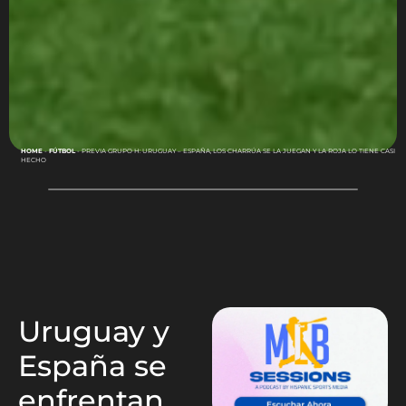
HOME
-
FÚTBOL
-
PREVIA GRUPO H: URUGUAY – ESPAÑA, LOS CHARRÚA SE LA JUEGAN Y LA ROJA LO TIENE CASI
HECHO
Uruguay y
España se
enfrentan