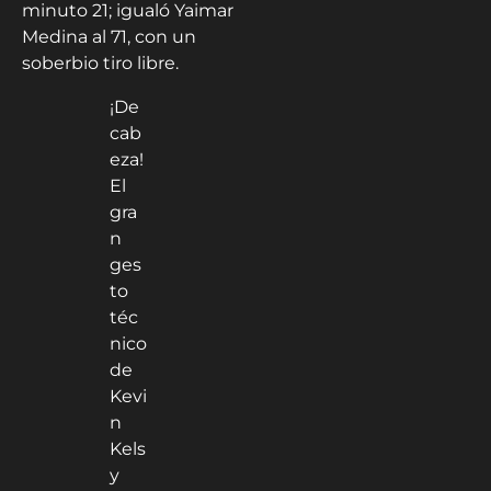
minuto 21; igualó Yaimar
Medina al 71, con un
soberbio tiro libre.
¡De
cab
eza!
El
gra
n
ges
to
téc
nico
de
Kevi
n
Kels
y