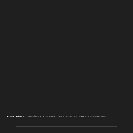
HOME
-
FÚTBOL
-
PREOLÍMPICO 2024: VENEZUELA COMPLICA SU PASE AL CUADRANGULAR