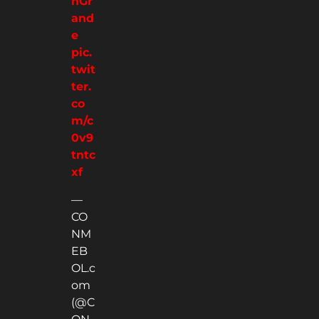
nGr
and
e
pic.
twit
ter.
co
m/c
0v9
tntc
xf
—
CO
NM
EB
OL.c
om
(@C