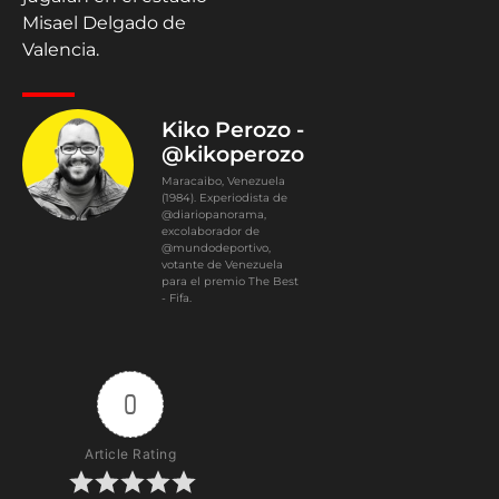
Misael Delgado de
Valencia.
Kiko Perozo -
@kikoperozo
Maracaibo, Venezuela
(1984). Experiodista de
@diariopanorama,
excolaborador de
@mundodeportivo,
votante de Venezuela
para el premio The Best
- Fifa.
0
Article Rating