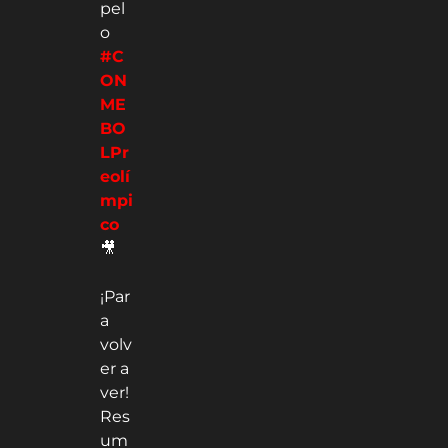
pel
o
#C
ON
ME
BO
LPr
eolí
mpi
co
🎥
¡Par
a
volv
er a
ver!
Res
um