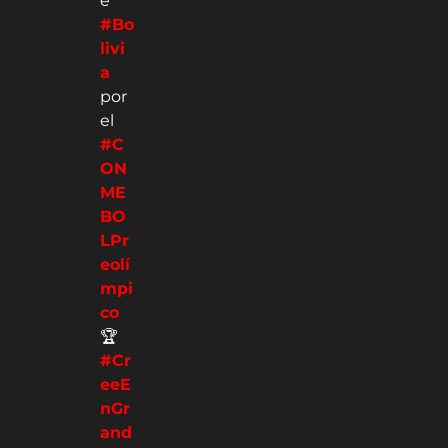
e
#Bo
livi
a
por
el
#C
ON
ME
BO
LPr
eolí
mpi
co
🏆
#Cr
eeE
nGr
and