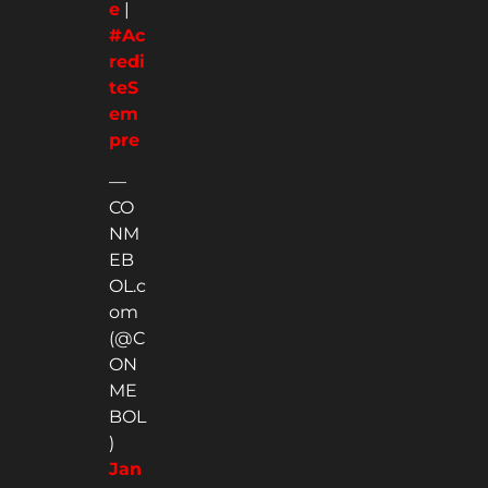
e
|
#Ac
redi
teS
em
pre
—
CO
NM
EB
OL.c
om
(@C
ON
ME
BOL
)
Jan