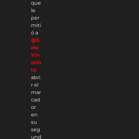
que
le
per
miti
ó a
@S
ele
Vin
otin
to
abri
r el
mar
cad
or
en
su
seg
und