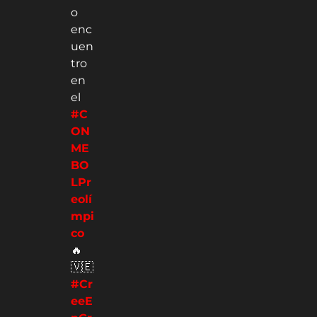
o
enc
uen
tro
en
el
#C
ON
ME
BO
LPr
eolí
mpi
co
🔥
🇻🇪
#Cr
eeE