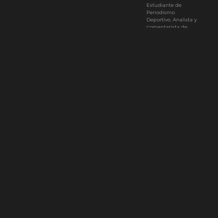
Estudiante de
Periodismo
Deportivo. Analista y
comentarista de
fútbol en La Casaca
TV. @shdeportes en
Instagram.
0
Article Rating
Subscribe
Login