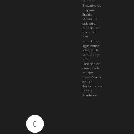
Director
Ejecutivo de
Hispanic
Sports
Media. He
cubierto
más de 500
partidos a
nivel
mundial de
ligas como:
NBA, MLB,
MLS, ATP y
más.
Fánatico del
cine y de la
música.
Head Coach
de Top
Performance
Tennis
Academy
0