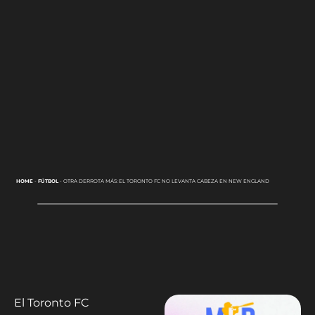
HOME
-
FÚTBOL
-
OTRA DERROTA MÁS: EL TORONTO FC NO LEVANTA CABEZA EN NEW ENGLAND
El Toronto FC