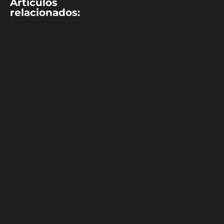
Artículos
relacionados:
TENIS
El impactante
récord de Novak
Djokovic en el
Masters 1000 de
Shanghái
Novak Djokovic sigue
haciendo de las suyas en el
Masters 1000 de Shanghái.
El tenista serbio tiene un
récord perfecto en el
torneo asiático, habiendo
llegado a los cuartos de
final en cada una de las 10
ediciones en las que ha
participado. El N°4 del