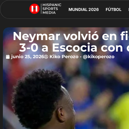
MUNDIAL 2026
FÚTBOL
Neymar volvió en fi
3-0 a Escocia con 
junio 25, 2026
Kiko Perozo - @kikoperozo