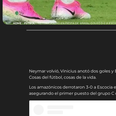
HOME
-
FÚTBOL
-
NEYMAR VOLVIÓ EN FIESTA DE BRASIL: GOLEÓ 3-0 A ESC
Neymar volvió, Vinicius anotó dos goles y 
Cosas del fútbol, cosas de la vida.
Los amazónicos derrotaron 3-0 a Escocia 
asegurando el primer puesto del grupo C