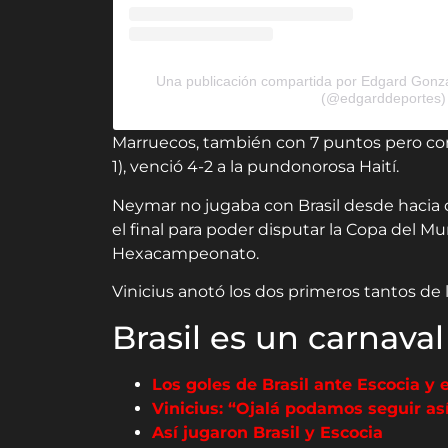
Una publicación compartida por Edgard Gonzál
(@edgarddeportes)
Marruecos, también con 7 puntos pero con 
1), venció 4-2 a la pundonorosa Haití.
Neymar no jugaba con Brasil desde hacia d
el final para poder disputar la Copa del M
Hexacampeonato.
Vinicius anotó los dos primeros tantos de
Brasil es un carnaval
Los goles de Brasil ante Escocia y
Vinicius: “Ojalá podamos seguir así
Así jugaron Brasil y Escocia