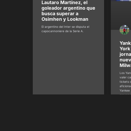
Lautaro Martínez, el
goleador argentino que
busca superar a
Osimhen y Lookman
El argentino del Inter se disputa el
capocannoniere de la Serie A.
Yank
York
jorn
nuev
Milw
Los Yan
valer ca
tickets
aficiona
Yankee 
presenci
Cervece
corresp
de la se
David 
@davi