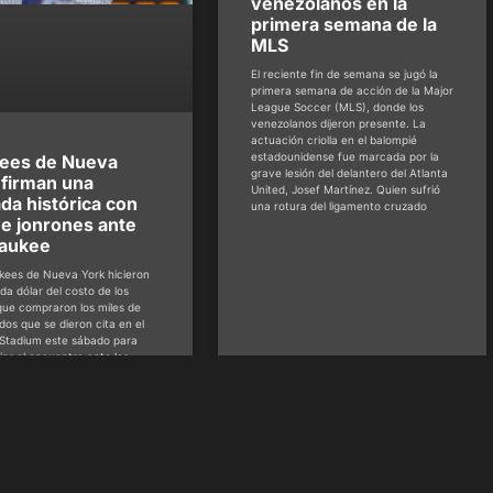
venezolanos en la
primera semana de la
MLS
El reciente fin de semana se jugó la
primera semana de acción de la Major
League Soccer (MLS), donde los
venezolanos dijeron presente. La
actuación criolla en el balompié
estadounidense fue marcada por la
ees de Nueva
grave lesión del delantero del Atlanta
 firman una
United, Josef Martínez. Quien sufrió
ada histórica con
una rotura del ligamento cruzado
e jonrones ante
aukee
kees de Nueva York hicieron
da dólar del costo de los
 que compraron los miles de
dos que se dieron cita en el
Stadium este sábado para
ar el encuentro ante los
ros de Milwaukee,
ondiente al segundo choque
rie de inicio de temporada.
Benítez -
dbedeportes
marzo 29,
Guy Acurero - @guy_acurero