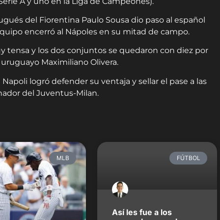
Serie A y uno en la Liga de Campeones).
tugués del Fiorentina Paulo Sousa dio paso al español
su equipo encerró al Nápoles en su mitad de campo.
uy tensa y los dos conjuntos se quedaron con diez por
l uruguayo Maximiliano Olivera.
 Napoli logró defender su ventaja y sellar el pase a las
anador del Juventus-Milan.
MLB
FÚTBOL
Así les fue a los