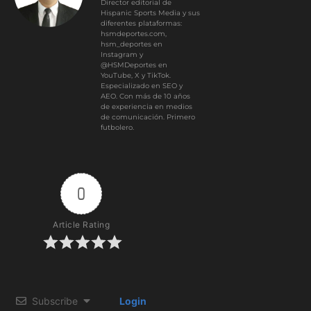
Director editorial de
Hispanic Sports Media y sus
diferentes plataformas:
hsmdeportes.com,
hsm_deportes en
Instagram y
@HSMDeportes en
YouTube, X y TikTok.
Especializado en SEO y
AEO. Con más de 10 años
de experiencia en medios
de comunicación. Primero
futbolero.
0
Article Rating
Subscribe
Login