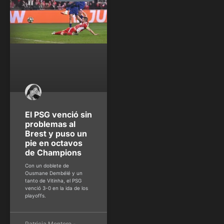
El PSG venció sin
problemas al
Brest y puso un
pie en octavos
de Champions
Con un doblete de
Ousmane Dembélé y un
tanto de Vitinha, el PSG
venció 3-0 en la ida de los
playoffs.
Patricia Montero -