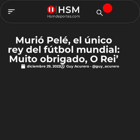
TEAM HSM
Murió Pelé, el único
rey del fútbol mundial:
Muito obrigado, O Rei’
diciembre 29, 2022
Guy Acurero - @guy_acurero