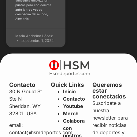
Venezuela empieza sin
puntos pero con derrota
ante la tres veces
campeona del mundo,
Alemania.
María Andreína López
septiembre 1, 2024
Contacto
Quick Links
Queremos
estar
30 N Gould St
Inicio
conectados
Ste N
Contacto
Suscribete a
Sheridan, WY
Youtube
nuestra
82801 USA
Merch
newsletter para
Colabora
recibir noticias
email:
con
de deportes y
contact@hsmdeportes.com
nostros