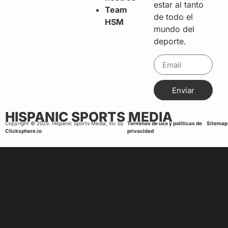
estar al tanto
Team
de todo el
HSM
mundo del
deporte.
Enviar
HISPANIC SPORTS MEDIA
Copyright © 2025. Hispanic Sports Media, inc by
Terminos de uso y políticas de
Sitemap
Clicksphere.io
privacidad