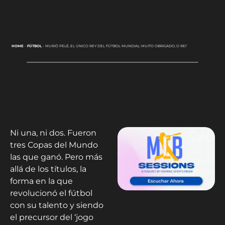
HOME
-
FÚTBOL
-
MURIÓ PELÉ, EL ÚNICO REY DEL FÚTBOL MUNDIAL: MUITO OBRIGADO, O REI’
Ni una, ni dos. Fueron
tres Copas del Mundo
las que ganó. Pero más
allá de los títulos, la
forma en la que
revolucionó el fútbol
con su talento y siendo
el precursor del ‘jogo