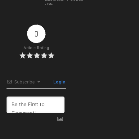
- Fifa.
0
Article Rating
Subscribe
Login