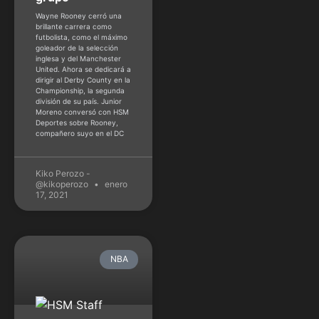
Wayne Rooney cerró una
brillante carrera como
futbolista, como el máximo
goleador de la selección
inglesa y del Manchester
United. Ahora se dedicará a
dirigir al Derby County en la
Championship, la segunda
división de su país. Junior
Moreno conversó con HSM
Deportes sobre Rooney,
compañero suyo en el DC
Kiko Perozo -
@kikoperozo
enero
17, 2021
NBA