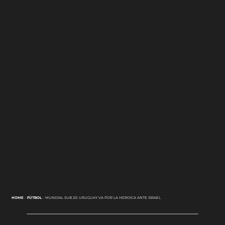
HOME
-
FÚTBOL
-
MUNDIAL SUB 20: URUGUAY VA POR LA HEROICA ANTE ISRAEL