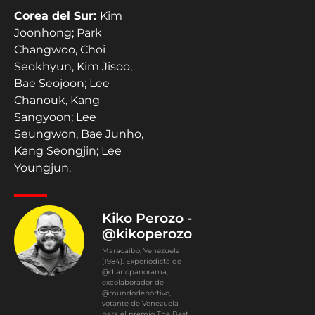
Corea del Sur:
Kim
Joonhong; Park
Changwoo, Choi
Seokhyun, Kim Jisoo,
Bae Seojoon; Lee
Chanouk, Kang
Sangyoon; Lee
Seungwon, Bae Junho,
Kang Seongjin; Lee
Youngjun.
Kiko Perozo -
@kikoperozo
Maracaibo, Venezuela
(1984). Experiodista de
@diariopanorama,
excolaborador de
@mundodeportivo,
votante de Venezuela
para el premio The Best