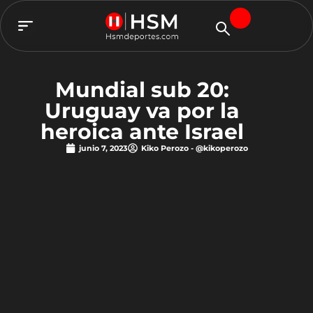
TEAM HSM
Mundial sub 20:
Uruguay va por la
heroica ante Israel
junio 7, 2023
Kiko Perozo - @kikoperozo