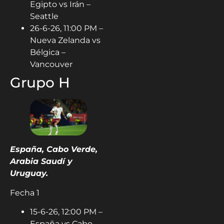
Egipto vs Irán –
Seattle
26-6-26, 11:00 PM –
Nueva Zelanda vs
Bélgica –
Vancouver
Grupo H
España, Cabo Verde,
Arabia Saudí y
Uruguay.
Fecha 1
15-6-26, 12:00 PM –
España vs Cabo