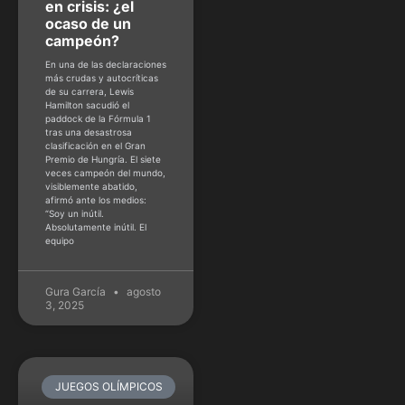
en crisis: ¿el
ocaso de un
campeón?
En una de las declaraciones
más crudas y autocríticas
de su carrera, Lewis
Hamilton sacudió el
paddock de la Fórmula 1
tras una desastrosa
clasificación en el Gran
Premio de Hungría. El siete
veces campeón del mundo,
visiblemente abatido,
afirmó ante los medios:
“Soy un inútil.
Absolutamente inútil. El
equipo
Gura García
agosto
3, 2025
JUEGOS OLÍMPICOS