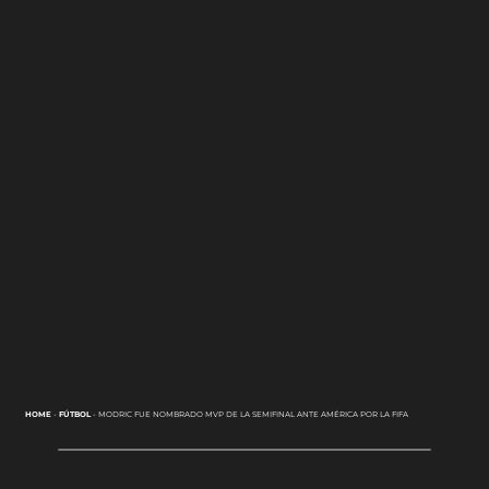
HOME
-
FÚTBOL
-
MODRIC FUE NOMBRADO MVP DE LA SEMIFINAL ANTE AMÉRICA POR LA FIFA