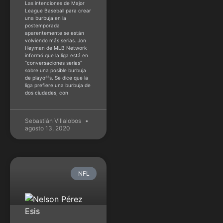
Las intenciones de Major
League Baseball para crear
una burbuja en la
postemporada
aparentemente se están
volviendo más serias. Jon
Heyman de MLB Network
informó que la liga está en
“conversaciones serias”
sobre una posible burbuja
de playoffs. Se dice que la
liga prefiere una burbuja de
dos ciudades, con
Sebastián Villalobos
agosto 13, 2020
NFL