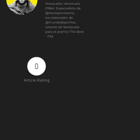
Maracaibo, Venezuela
(1984). Experiodista de
@diariopanorama,
excolaborador de
@mundodeportivo,
votante de Venezuela
para el premio The Best
- Fifa.
0
Article Rating
Subscribe
Login