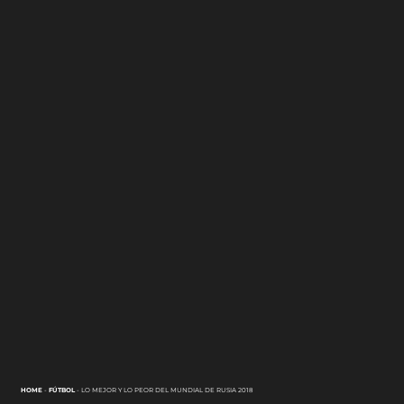
HOME
-
FÚTBOL
-
LO MEJOR Y LO PEOR DEL MUNDIAL DE RUSIA 2018