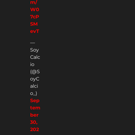
m/
W0
7cP
SM
evT
—
Soy
Calc
io
(@S
oyC
alci
o_)
Sep
tem
ber
30,
202