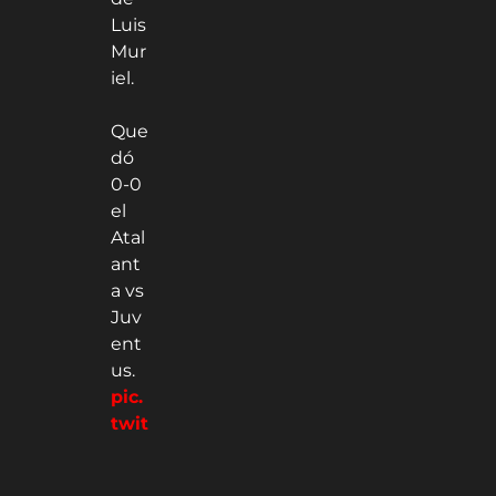
Luis
Mur
iel.
Que
dó
0-0
el
Atal
ant
a vs
Juv
ent
us.
pic.
twit
ter.
co