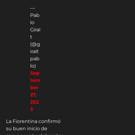
—
Pab
lo
Giral
t
(@g
iralt
pab
lo)
Sep
tem
ber
27,
202
3
La Fiorentina confirmó
su buen inicio de