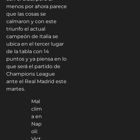
menos por ahora parece
que las cosas se
calmaron y con este
triunfo el actual
campeón de Italia se
ubica en el tercer lugar
de la tabla con 14
puntos y ya piensa en lo
que será el partido de
Champions League
ante el Real Madrid este
martes.
Mal
clim
a en
Nap
oli:
Vict