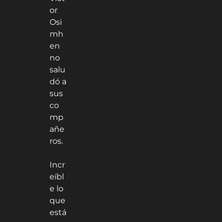
or
Osi
mh
en
no
salu
dó a
sus
co
mp
añe
ros.
Incr
eíbl
e lo
que
está