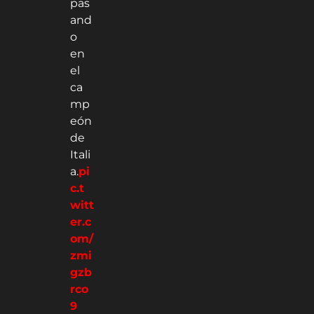
pas
and
o
en
el
ca
mp
eón
de
Itali
a.
pi
c.t
witt
er.c
om/
zmi
gzb
rco
9