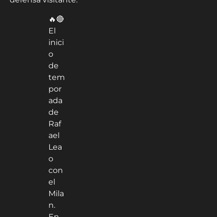
🔥🔴
El
inici
o
de
tem
por
ada
de
Raf
ael
Lea
o
con
el
Mila
n.
En