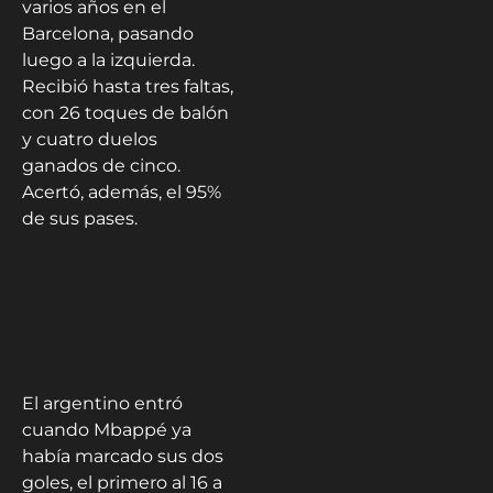
varios años en el
Barcelona, pasando
luego a la izquierda.
Recibió hasta tres faltas,
con 26 toques de balón
y cuatro duelos
ganados de cinco.
Acertó, además, el 95%
de sus pases.
El argentino entró
cuando Mbappé ya
había marcado sus dos
goles, el primero al 16 a
pase de Ángel Di María
y el segundo al 63, con
asistencia de Achraf
Hakimi.