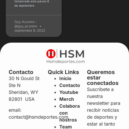
Contacto
Quick Links
Queremos
estar
30 N Gould St
Inicio
conectados
Ste N
Contacto
Suscribete a
Sheridan, WY
Youtube
nuestra
82801 USA
Merch
newsletter para
Colabora
recibir noticias
email:
con
de deportes y
contact@hsmdeportes.com
nostros
estar al tanto
Team
de todo el
HSM
mundo del
deporte.
Enviar