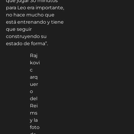
construyendo su
estado de forma”.
Raj
kovi
c
arq
uer
o
del
Rei
ms
y la
foto
de
su
hijo
con
Mes