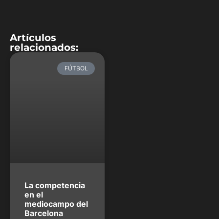
FÚTBOL
La competencia
en el
mediocampo del
Barcelona
Los equipos del fútbol
europeo cerraron su
plantilla luego del final del
mercado de fichajes y para
Barcelona quedó un plantel
bastante completo en el
que tienen recambio de