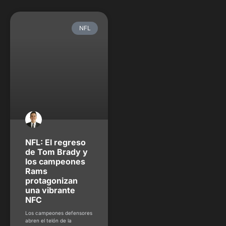
NFL: El regreso
de Tom Brady y
los campeones
Rams
protagonizan
una vibrante
NFC
Los campeones defensores
abren el telón de la
temporada este jueves 8
de septiembre.
Guy Acurero -
@guy_acurero
septiembre 8, 2022