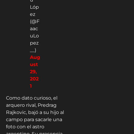
uLo
pez
__)
Aug
ust
29,
202
1
Como dato curioso, el
arquero rival, Predrag
Rajkovic, bajó a su hijo al
campo para sacarle una
foto con el astro
argentino. Su presencia
en Francia apenas se va
dando, y genera todo
tipo de respeto
alrededor. Será un año