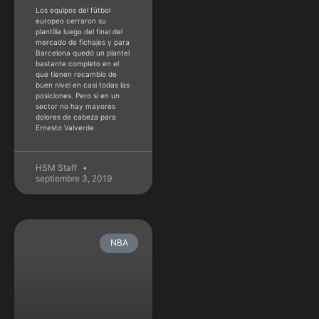
buen nivel en casi todas las
posiciones. Pero si en un
sector no hay mayores
dolores de cabeza para
Ernesto Valverde
HSM Staff
septiembre 3, 2019
NBA