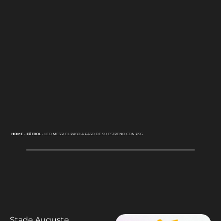
HOME
-
FÚTBOL
-
LEO MESSI: EL PASO A PASO DE SU ESTRENO CON PSG
Stade Auguste