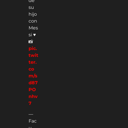
si ♥️
📸
pic.
twit
ter.
co
m/s
d87
PO
nhv
7
—
Fac
u
Lóp
ez
(@F
aac