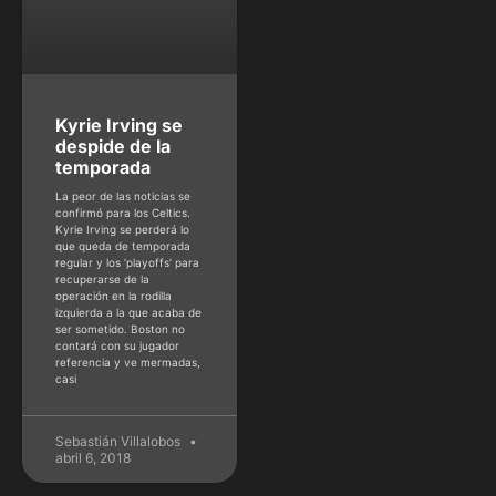
Kyrie Irving se
despide de la
temporada
La peor de las noticias se
confirmó para los Celtics.
Kyrie Irving se perderá lo
que queda de temporada
regular y los ‘playoffs’ para
recuperarse de la
operación en la rodilla
izquierda a la que acaba de
ser sometido. Boston no
contará con su jugador
referencia y ve mermadas,
casi
Sebastián Villalobos
abril 6, 2018
NFL