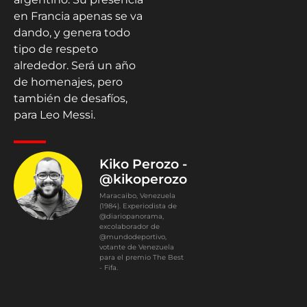
de homenajes, pero
también de desafíos,
para Leo Messi.
Kiko Perozo -
@kikoperozo
Maracaibo, Venezuela
(1984). Experiodista de
@diariopanorama,
excolaborador de
@mundodeportivo,
votante de Venezuela
para el premio The Best
- Fifa.
0
Article Rating