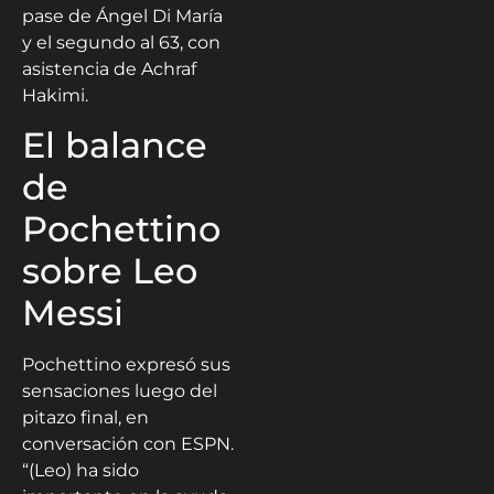
El balance
de
Pochettino
sobre Leo
Messi
Pochettino expresó sus
sensaciones luego del
pitazo final, en
conversación con ESPN.
“(Leo) ha sido
importante en la ayuda
del equipo para
conseguir la victoria.
Estoy contento por él y
su debut. Ahora ya tiene