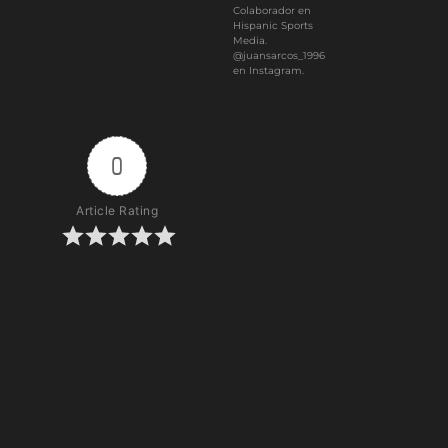
Colaborador en
Hispanic Sports
Media.
@juansarcos_1996
en Instagram.
0
Article Rating
Subscribe
Login