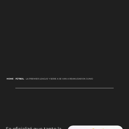
HOME
-
FÚTBOL
-
LA PREMIER LEAGUE Y SERIE A SE VAN A REANUDAR EN JUNIO
Se oficializó que tanto la