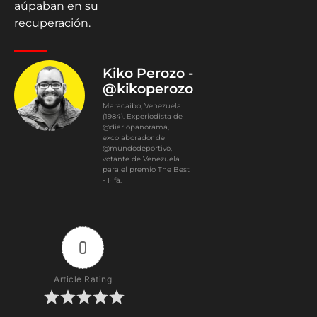
aúpaban en su
recuperación.
Kiko Perozo -
@kikoperozo
Maracaibo, Venezuela
(1984). Experiodista de
@diariopanorama,
excolaborador de
@mundodeportivo,
votante de Venezuela
para el premio The Best
- Fifa.
0
Article Rating