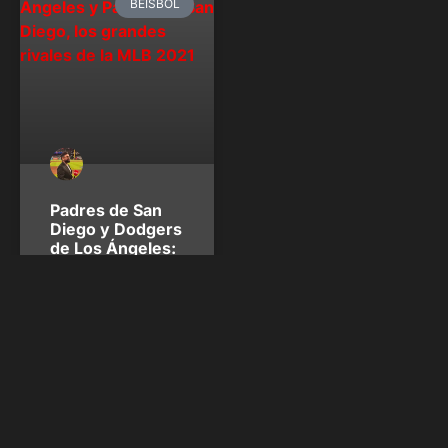
BEISBOL
Padres de San
Diego y Dodgers
de Los Ángeles:
Declaración de
guerra
Finalmente, este jueves
primero de abril comienza
la MLB 2021 y tanto Padres
como Dodgers son
favoritos a clasificar a
postemporada. Ambos
equipos de la división Oeste
de la Liga Nacional parten
con auténticos candidatos,
las dos novenas están en el