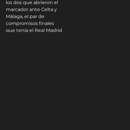
los dos que abrieron el
marcador ante Celta y
Málaga, el par de
compromisos finales
que tenía el Real Madrid
en su calendario.
Además, su nueva
faceta de “9” goleador
asegura que su
presencia cerca del arco
rival será cada vez
mayor.
HSM
Staff
Artículos
relacionados: