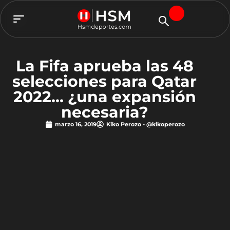
TEAM HSM
La Fifa aprueba las 48
selecciones para Qatar
2022… ¿una expansión
necesaria?
marzo 16, 2019
Kiko Perozo - @kikoperozo