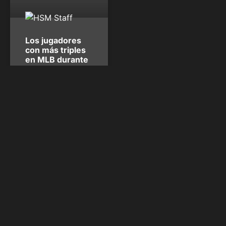
Los jugadores
con más triples
en MLB durante
los últimos cinco
años
Cuando se le pregunta a los
coach acerca de cuál es el
extrabase más complicado
de conectar, enseguida
responden “¡triple!”, pues se
necesita combinar
velocidad, profundidad e
incomodidad en el batazo,
que sea lo suficientemente
rápido y alejado de los
guantes del outfield para
que este sea exitoso. Por
algo
HSM Staff
agosto
19, 2017