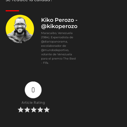
Kiko Perozo -
@kikoperozo
Maracaibo, Venezuela
(1984). Experiodista de
@diariopanorama,
excolaborador de
@mundodeportivo,
votante de Venezuela
para el premio The Best
- Fifa.
0
Article Rating