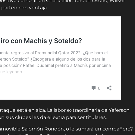
sitivo como Jhon Chancellor, Yordan Osorio, Wilker
 parten con ventaja.
aque está en alza. La labor extraordinaria de Yeferson
sus clubes les da el extra para ser titulares.
 inamovible Salomón Rondón, o le sumará un compañero?