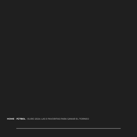
HOME
-
FÚTBOL
-
EURO 2024: LAS 5 FAVORITAS PARA GANAR EL TORNEO