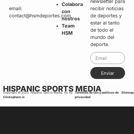
newsletter para
Colabora
recibir noticias
email:
con
de deportes y
contact@hsmdeportes.com
nostros
estar al tanto
Team
de todo el
HSM
mundo del
deporte.
Enviar
HISPANIC SPORTS MEDIA
Copyright © 2025. Hispanic Sports Media, inc by
Terminos de uso y políticas de
Sitemap
Clicksphere.io
privacidad