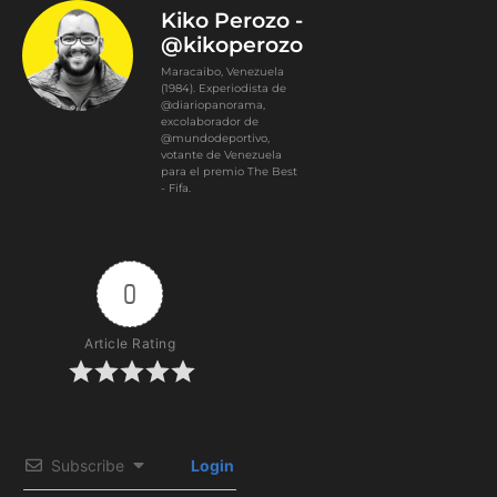
Kiko Perozo -
@kikoperozo
Maracaibo, Venezuela
(1984). Experiodista de
@diariopanorama,
excolaborador de
@mundodeportivo,
votante de Venezuela
para el premio The Best
- Fifa.
0
Article Rating
Subscribe
Login