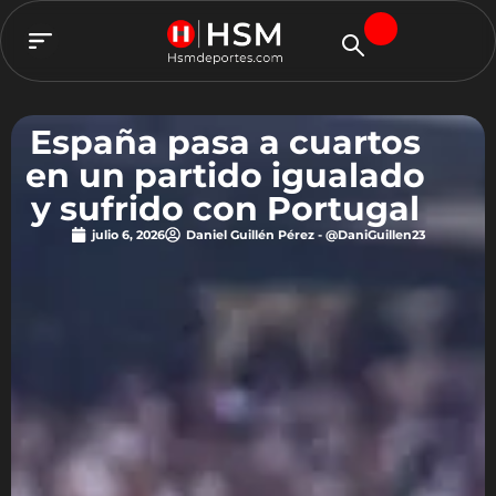
TEAM HSM
España pasa a cuartos
en un partido igualado
y sufrido con Portugal
julio 6, 2026
Daniel Guillén Pérez - @DaniGuillen23