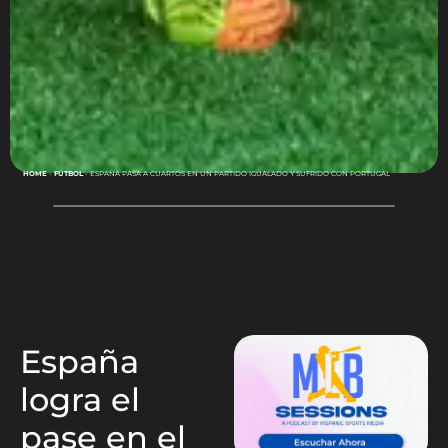
HOME
-
FÚTBOL
-
ESPAÑA PASA A CUARTOS EN UN PARTIDO IGUALADO Y SUFRIDO CON PORTUGAL
España
logra el
pase en el