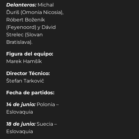
Delanteros:
Michal
Ďuriš (Omonia Nicosia),
Róbert Boženík
(Feyenoord) y Dávid
Strelec (Slovan
Bratislava).
Figura del equipo:
Marek Hamšík
Director Técnico:
Štefan Tarkovič
Fecha de partidos:
14 de junio:
Polonia –
Eslovaquia
18 de junio:
Suecia –
Eslovaquia