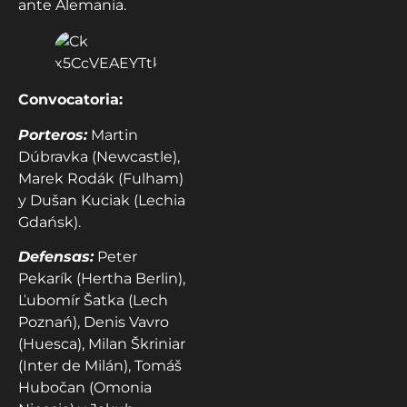
ante Alemania.
Convocatoria:
Porteros:
Martin
Dúbravka (Newcastle),
Marek Rodák (Fulham)
y Dušan Kuciak (Lechia
Gdańsk).
Defensas:
Peter
Pekarík (Hertha Berlin),
Ľubomír Šatka (Lech
Poznań), Denis Vavro
(Huesca), Milan Škriniar
(Inter de Milán), Tomáš
Hubočan (Omonia