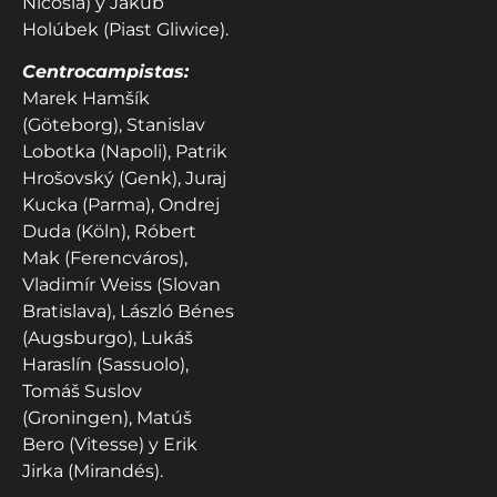
Nicosia) y Jakub
Holúbek (Piast Gliwice).
Centrocampistas:
Marek Hamšík
(Göteborg), Stanislav
Lobotka (Napoli), Patrik
Hrošovský (Genk), Juraj
Kucka (Parma), Ondrej
Duda (Köln), Róbert
Mak (Ferencváros),
Vladimír Weiss (Slovan
Bratislava), László Bénes
(Augsburgo), Lukáš
Haraslín (Sassuolo),
Tomáš Suslov
(Groningen), Matúš
Bero (Vitesse) y Erik
Jirka (Mirandés).