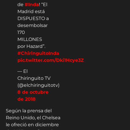
de
#Inda
! “El
Madrid está
DISPUESTO a
desembolsar
170
MILLONES
por Hazard”.
#ChiringuitoInda
pic.twitter.com/Dki1Hcye3Z
— El
Chiringuito TV
(@elchiringuitotv)
8 de octubre
de 2018
Según la prensa del
Reino Unido, el Chelsea
le ofreció en diciembre