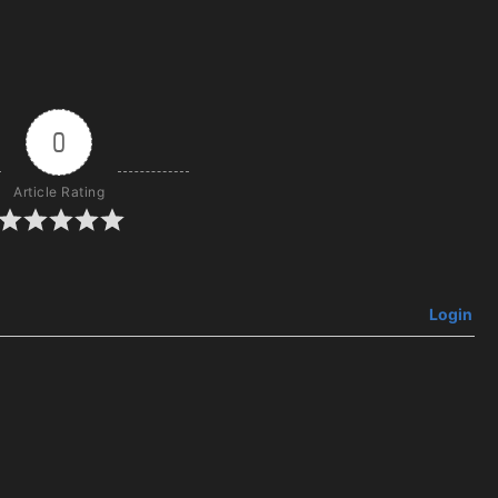
0
Article Rating
Login