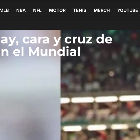
MLB
NBA
NFL
MOTOR
TENIS
MERCH
YOUTUBE
y, cara y cruz de
n el Mundial