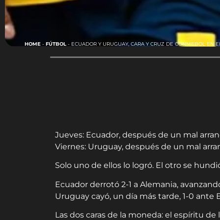
HOME
-
FÚTBOL
-
ECUADOR Y URUGUAY, CARA Y CRUZ DE CONMEBOL EN E
Jueves: Ecuador, después de un mal arranq
Viernes: Uruguay, después de un mal arran
Solo uno de ellos lo logró. El otro se hundi
Ecuador derrotó 2-1 a Alemania, avanzand
Uruguay cayó, un día más tarde, 1-0 ante 
Las dos caras de la moneda: el espíritu de l