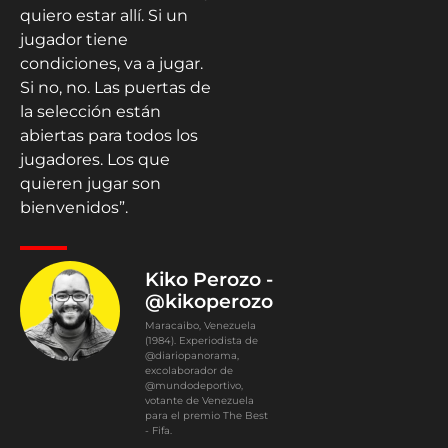
quiero estar allí. Si un
jugador tiene
condiciones, va a jugar.
Si no, no. Las puertas de
la selección están
abiertas para todos los
jugadores. Los que
quieren jugar son
bienvenidos”.
Kiko Perozo -
@kikoperozo
Maracaibo, Venezuela
(1984). Experiodista de
@diariopanorama,
excolaborador de
@mundodeportivo,
votante de Venezuela
para el premio The Best
- Fifa.