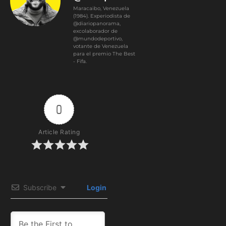
Maracaibo, Venezuela
(1984). Experiodista de
@diariopanorama,
excolaborador de
@mundodeportivo,
votante de Venezuela
para el premio The Best
- Fifa.
0
Article Rating
Subscribe
Login