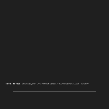
HOME
-
FÚTBOL
-
CRISTIANO, CON LA CHAMPIONS EN LA MIRA: “PODEMOS HACER HISTORIA”