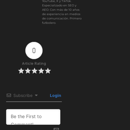
YouTube, X y TikTok.
Especializado en SEO y
AEO. Con más de 10 años
de experiencia en medios
de comunicación. Primero
futbolero.
0
Article Rating
Subscribe
Login