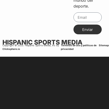
mundo del
deporte.
Enviar
HISPANIC SPORTS MEDIA
Copyright © 2025. Hispanic Sports Media, inc by
Terminos de uso y políticas de
Sitemap
Clicksphere.io
privacidad