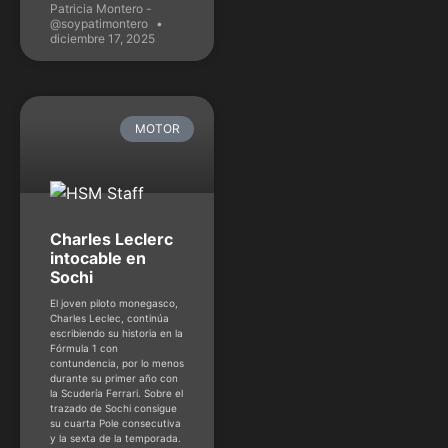
Patricia Montero -
@soypatimontero
diciembre 17, 2025
MOTOR
Charles Leclerc
intocable en
Sochi
El joven piloto monegasco,
Charles Leclec, continúa
escribiendo su historia en la
Fórmula 1 con
contundencia, por lo menos
durante su primer año con
la Scudería Ferrari. Sobre el
trazado de Sochi consigue
su cuarta Pole consecutiva
y la sexta de la temporada.