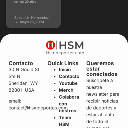
cumple 20 años ..
Sebastián Hernández
mayo 20, 2024
Contacto
Quick Links
Queremos
estar
30 N Gould St
Inicio
conectados
Ste N
Contacto
Suscribete a
Sheridan, WY
Youtube
nuestra
82801 USA
Merch
newsletter para
Colabora
recibir noticias
email:
con
de deportes y
contact@hsmdeportes.com
nostros
estar al tanto
Team
de todo el
HSM