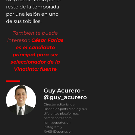
resto de la temporada
por una lesión en uno
de sus tobillos.
También te puede
interesar:
César Farías
es el candidato
principal para ser
seleccionador de la
Vinotinto: fuente
Guy Acurero -
@guy_acurero
Director editorial de
Hispanic Sports Media y sus
diferentes plataformas:
hsmdeportes.com,
hsm_deportes en
Instagram y
@HSMDeportes en