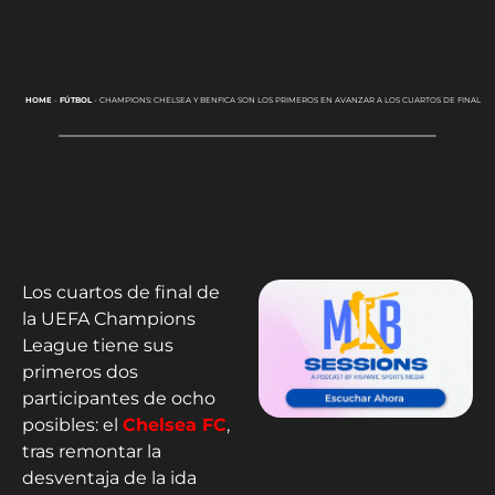
HOME
-
FÚTBOL
-
CHAMPIONS: CHELSEA Y BENFICA SON LOS PRIMEROS EN AVANZAR A LOS CUARTOS DE FINAL
Los cuartos de final de
la UEFA Champions
League tiene sus
primeros dos
participantes de ocho
posibles: el
Chelsea FC
,
tras remontar la
desventaja de la ida