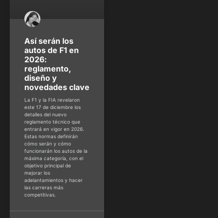
Así serán los
autos de F1 en
2026:
reglamento,
diseño y
novedades clave
La F1 y la FIA revelaron
este 17 de diciembre los
detalles del nuevo
reglamento técnico que
entrará en vigor en 2026.
Estas normas definirán
cómo serán y cómo
funcionarán los autos de la
máxima categoría, con el
objetivo principal de
mejorar los
adelantamientos y hacer
las carreras más
competitivas.