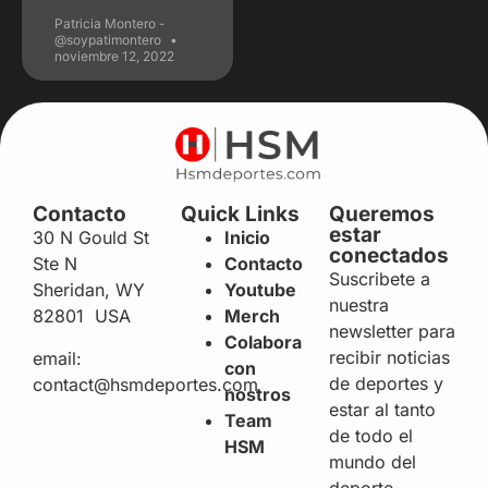
Patricia Montero -
@soypatimontero
noviembre 12, 2022
Contacto
Quick Links
Queremos
estar
30 N Gould St
Inicio
conectados
Ste N
Contacto
Suscribete a
Sheridan, WY
Youtube
nuestra
82801 USA
Merch
newsletter para
Colabora
recibir noticias
email:
con
de deportes y
contact@hsmdeportes.com
nostros
estar al tanto
Team
de todo el
HSM
mundo del