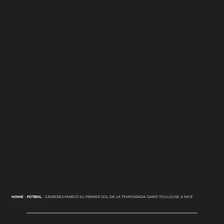
HOME
-
FÚTBOL
-
CÁSSERES MARCÓ SU PRIMER GOL DE LA TEMPORADA: GANÓ TOULOUSE A NICE