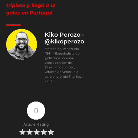
triplete y llegó a 12
goles en Portugal
Kiko Perozo -
@kikoperozo
Maracaibo, Venezuela
(1984). Experiodista de
@diariopanorama,
excolaborador de
@mundodeportivo,
votante de Venezuela
para el premio The Best
- Fifa.
0
Article Rating