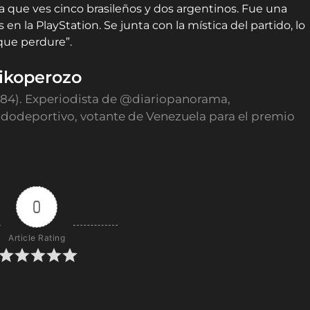
que ves cinco brasileños y dos argentinos. Fue una
n la PlayStation. Se junta con la mística del partido, lo
que perdure”.
ikoperozo
984). Experiodista de @diariopanorama,
odeportivo, votante de Venezuela para el premio
0
Article Rating