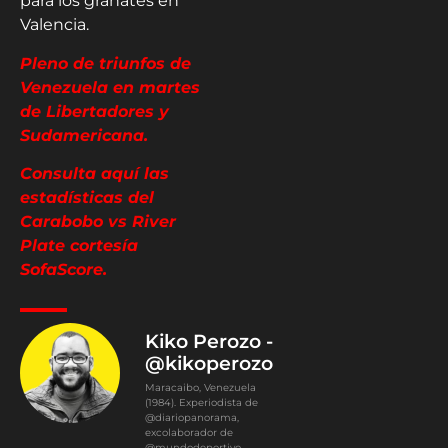
para los granates en
Valencia.
Pleno de triunfos de
Venezuela en martes
de Libertadores y
Sudamericana.
Consulta aquí las
estadísticas del
Carabobo vs River
Plate cortesía
SofaScore.
Kiko Perozo -
@kikoperozo
Maracaibo, Venezuela
(1984). Experiodista de
@diariopanorama,
excolaborador de
@mundodeportivo,