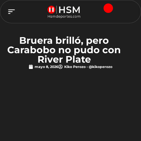
TEAM HSM
Bruera brilló, pero
Carabobo no pudo con
River Plate
mayo 8, 2026
Kiko Perozo - @kikoperozo