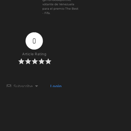
votante de Venezuela
para el premio The Best
- Fifa.
0
Article Rating
Subscribe
Login