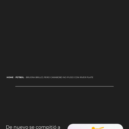
HOME
-
FÚTBOL
-
BRUERA BRILLÓ, PERO CARABOBO NO PUDO CON RIVER PLATE
De nuevo se compitió a