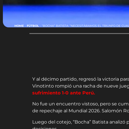
HOME
-
FÚTBOL
-
“BOCHA” BATISTA: “NECESITÁBAMOS EL TRIUNFO DE CU
Y al décimo partido, regresó la victoria pa
Vinotinto rompió una racha de nueve jueg
sufrimiento 1-0 ante Perú.
No fue un encuentro vistoso, pero se cumpl
de repechaje al Mundial 2026. Salomón Ron
Luego del cotejo, “Bocha” Batista analiz
decisiones.