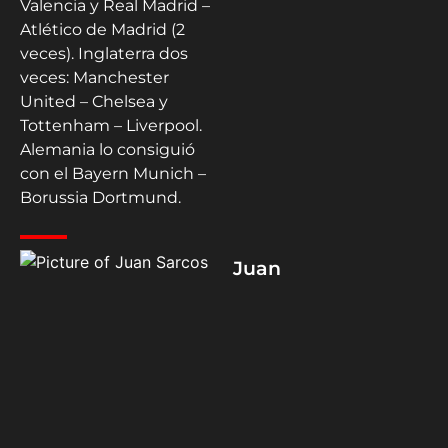
Valencia y Real Madrid –
Atlético de Madrid (2
veces). Inglaterra dos
veces: Manchester
United – Chelsea y
Tottenham – Liverpool.
Alemania lo consiguió
con el Bayern Munich –
Borussia Dortmund.
Juan
Sarcos
Colaborador en
Hispanic Sports
Media.
@juansarcos_1996
en Instagram.