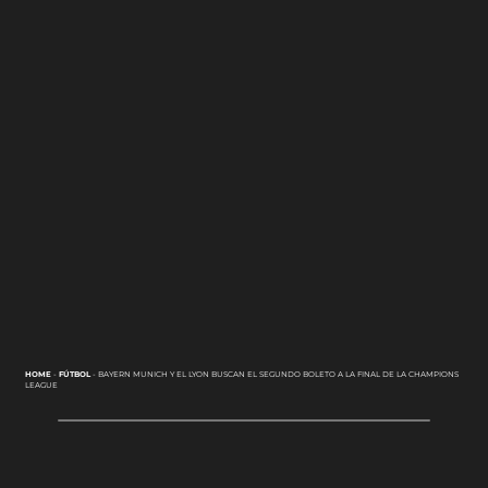
HOME
-
FÚTBOL
-
BAYERN MUNICH Y EL LYON BUSCAN EL SEGUNDO BOLETO A LA FINAL DE LA CHAMPIONS
LEAGUE