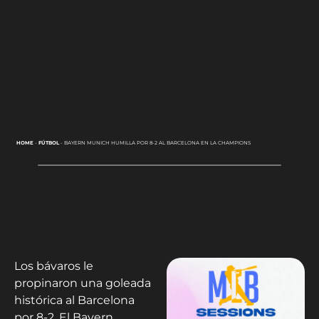
HOME
-
FÚTBOL
-
BAYERN MUNICH HUMILLA POR 8-2 AL BARCELONA EN LA CHAMPIONS
Los bávaros le
propinaron una goleada
histórica al Barcelona
por 8-2. El Bayern