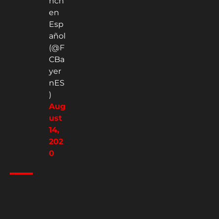
nch
en
Esp
añol
(@F
CBa
yer
nES
)
Aug
ust
14,
202
0
Juan
Sarcos
Colaborador en
Hispanic Sports