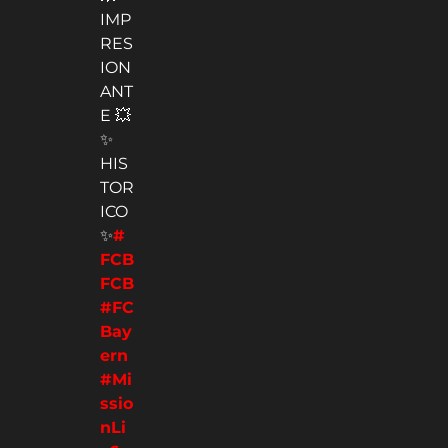
IMP
RES
ION
ANT
E 💥
✨
HIS
TOR
ICO
✨
#
FCB
FCB
#FC
Bay
ern
#Mi
ssio
nLi