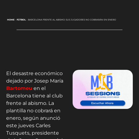
HOME
-
FÚTBOL
-
BARCELONA FRENTE AL ABISMO: SUS JUGADORES NO COBRARÁN EN ENERO
El desastre económico
dejado por Josep María
Bartomeu
en el
Barcelona tiene al club
frente al abismo. La
plantilla no cobrará en
enero, según anunció
este jueves Carles
Tusquets, presidente