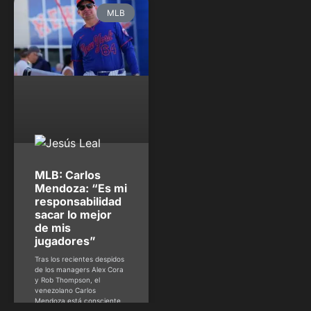
MLB
MLB: Carlos
Mendoza: “Es mi
responsabilidad
sacar lo mejor
de mis
jugadores”
Tras los recientes despidos
de los managers Alex Cora
y Rob Thompson, el
venezolano Carlos
Mendoza está consciente
de que su futuro con los