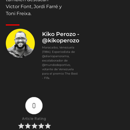
Victor Font, Jordi Farré y
Toni Freixa.
Kiko Perozo -
@kikoperozo
Maracaibo, Venezuela
(1984). Experiodista de
@diariopanorama,
excolaborador de
@mundodeportivo,
votante de Venezuela
para el premio The Best
- Fifa.
0
Article Rating