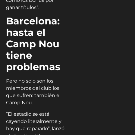
como los bonus por
ganar títulos”.
Barcelona:
hasta el
Camp Nou
tiene
problemas
Pero no solo son los
miembros del club los
que sufren: también el
Camp Nou.
“El estadio se está
cayendo literalmente y
hay que repararlo”, lanzó