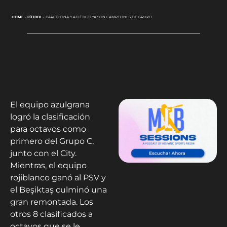
HOME
-
FÚTBOL
-
BARCELONA Y ATLÉTICO YA SON CAMPEONES DE GRUPO
El equipo azulgrana
logró la clasificación
para octavos como
primero del Grupo C,
junto con el City.
Mientras, el equipo
rojiblanco ganó al PSV y
el Beşiktaş culminó una
gran remontada. Los
otros 8 clasificados a
octavos que se le